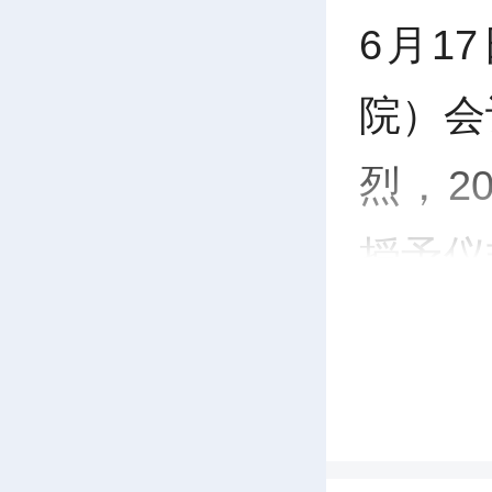
6月1
a
院）会
y
烈，2
授予仪
工与硕
庄严时