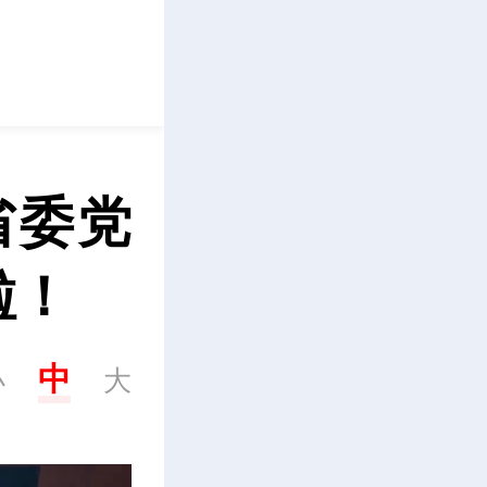
立即下载
省委党
啦！
中
小
大