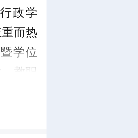
南行政学
t
庄重而热
e
礼暨学位
r
导、教职
f
见证这一
u
l
l