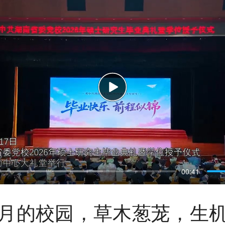
P
l
00:41
a
y
月的校园，草木葱茏，生