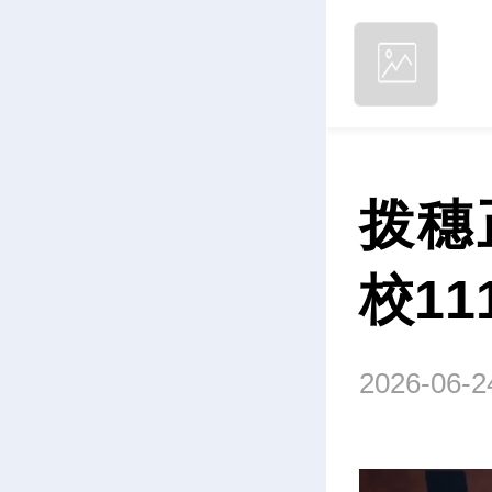
拨穗
校1
2026-06-2