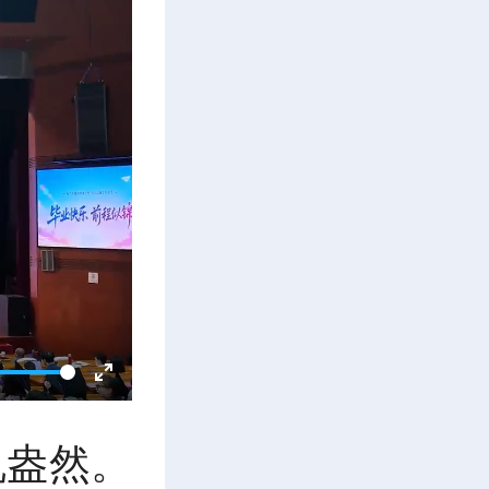
E
机盎然。
n