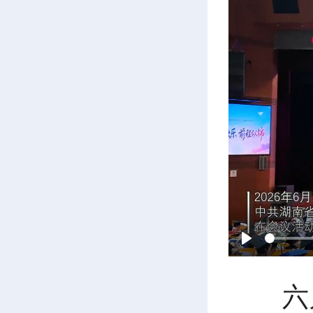
P
六
l