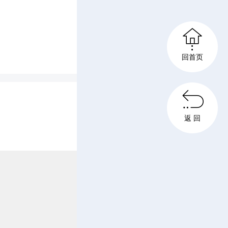
与全体毕
s
的毕业纪

c
回首页
期间的学
r

记忆。两
返 回
e
》，悠扬
e
而高唱
n
学子昂扬