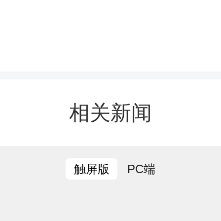
（院）领导身着导师服，
导师合影留念。现场播放
，回顾了本届毕业生在校
点滴，帧帧画面承载青春
相关新闻
与4名研究生合唱《送别
诉说离别珍重；研究生们继
PC端
触屏版
》，激昂旋律展现出党校